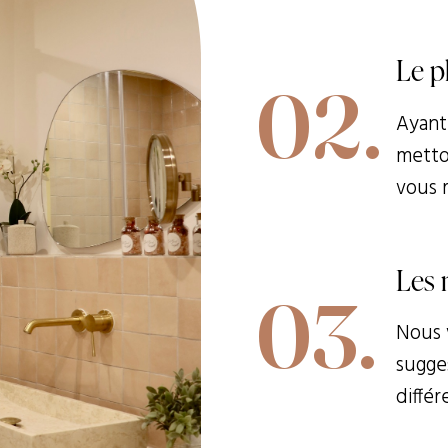
Le p
02.
Ayant 
metton
vous 
Les 
03.
Nous 
sugge
différ