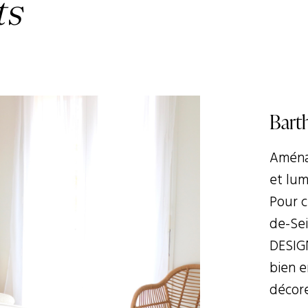
ts
Bart
Aména
et lum
Pour c
de-Sei
DESIGN
bien e
décore